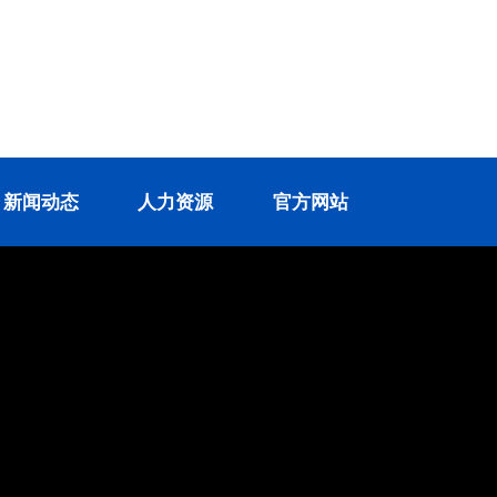
新闻动态
人力资源
官方网站