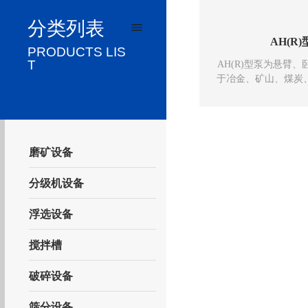
分类列表
AH(R
PRODUCTS LIS
T
AH(R)型泵为悬臂
于冶金、矿山、煤炭
输送强腐蚀、高浓度
级串联
磨矿设备
分级机设备
浮选设备
搅拌槽
破碎设备
筛分设备