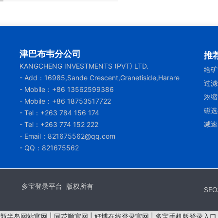
津巴布韦分公司
推
KANGCHENG INVESTMENTS (PVT) LTD.
给矿
- Add：16985,Sande Crescent,Granetiside,Harare
过
- Mobile：
+86 13562599386
浓缩
- Mobile：
+86 18753517722
磁选
- Tel：
+263 784 156 174
减速
- Tel：
+263 774 152 222
- Email：
821675562@qq.com
- QQ：821675562
多宝登录平台 版权所有
SE
新半岛网站官网
|
同花顺官网
|
好博在线登录官网
|
多宝手机版登录入口