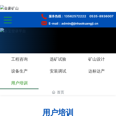
服务热线：
13562572222
0535-8936007
E-mail：admin@jinhaokuangji.cn
网站首页
走进金豪
工程咨询
选矿试验
矿山设计
官方网站
设备生产
安装调试
达标达产
选矿服务
用户培训
工程案例
首页
多宝登录平台
用户培训