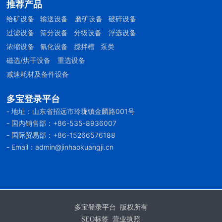
推荐产品
给矿设备
输送设备
磨矿设备
破碎设备
过滤设备
筛分设备
分级设备
浮选设备
浓缩设备
氰化设备
搅拌槽
泵类
磁选/烘干设备
重选设备
减速耗材及备件设备
多宝登录平台
- 地址：山东省招远市玲珑镇金麟路001号
- 国内销售部：
+86-535-8936007
- 国际贸易部：
+86-
15266576188
- Email：
admin@jinhaokuangji.cn
多宝登录平台 版权所有
SEO标签
营业执照