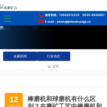
服务热线：
13562572222
0535-8936007
E-mail：admin@jinhaokuangji.cn
网站首页
走进金豪
金豪新闻
行业动态
官方网站
首页
选矿服务
工程案例
多宝登录平台
12
棒磨机和球磨机有什么区
别？在磨矿工艺中棒磨机和
2024
-
08